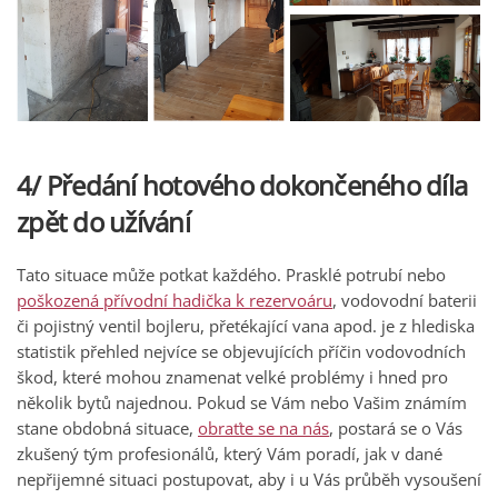
4/ Předání hotového dokončeného díla
zpět do užívání
Tato situace může potkat každého. Prasklé potrubí nebo
poškozená přívodní hadička k rezervoáru
, vodovodní baterii
či pojistný ventil bojleru, přetékající vana apod. je z hlediska
statistik přehled nejvíce se objevujících příčin vodovodních
škod, které mohou znamenat velké problémy i hned pro
několik bytů najednou. Pokud se Vám nebo Vašim známím
stane obdobná situace,
obraťte se na nás
, postará se o Vás
zkušený tým profesionálů, který Vám poradí, jak v dané
nepřijemné situaci postupovat, aby i u Vás průběh vysoušení