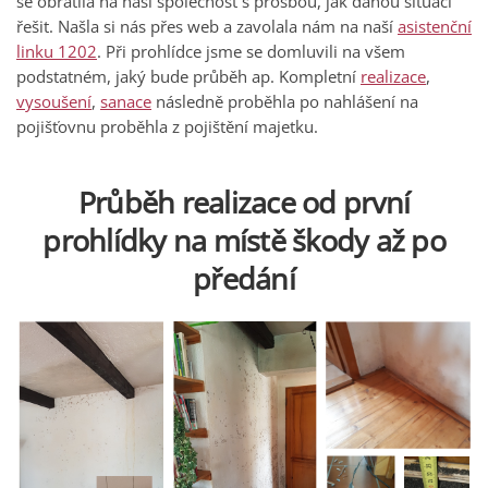
se obrátila na naši společnost s prosbou, jak danou situaci
řešit. Našla si nás přes web a zavolala nám na naší
asistenční
linku 1202
. Při prohlídce jsme se domluvili na všem
podstatném, jaký bude průběh ap. Kompletní
realizace
,
vysoušení
,
sanace
následně proběhla po nahlášení na
pojišťovnu proběhla z pojištění majetku.
Průběh realizace od první
prohlídky na místě škody až po
předání