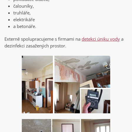
čalouníky,
truhláře,
elektrikáře
a betonáře.
Externě spolupracujeme s firmami na
detekci úniku vody
a
dezinfekci zasažených prostor.
+