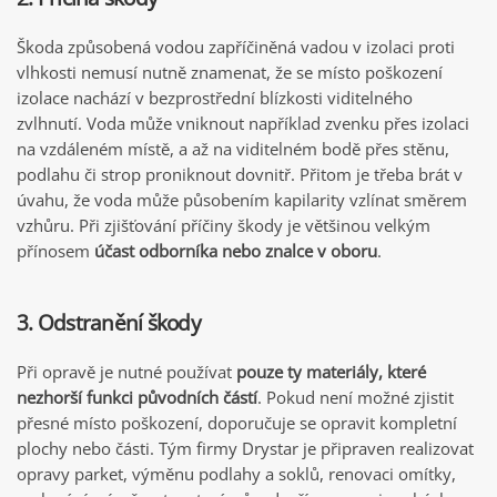
Škoda způsobená vodou zapříčiněná vadou v izolaci proti
vlhkosti nemusí nutně znamenat, že se místo poškození
izolace nachází v bezprostřední blízkosti viditelného
zvlhnutí. Voda může vniknout například zvenku přes izolaci
na vzdáleném místě, a až na viditelném bodě přes stěnu,
podlahu či strop proniknout dovnitř. Přitom je třeba brát v
úvahu, že voda může působením kapilarity vzlínat směrem
vzhůru. Při zjišťování příčiny škody je většinou velkým
přínosem
účast odborníka nebo znalce v oboru
.
3. Odstranění škody
Při opravě je nutné používat
pouze ty materiály, které
nezhorší funkci původních částí
. Pokud není možné zjistit
přesné místo poškození, doporučuje se opravit kompletní
plochy nebo části. Tým firmy Drystar je připraven realizovat
opravy parket, výměnu podlahy a soklů, renovaci omítky,