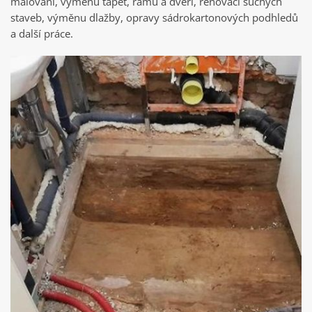
malování, výměnu tapet, rámů a dveří, renovaci suchých
staveb, výměnu dlažby, opravy sádrokartonových podhledů
a další práce.
+