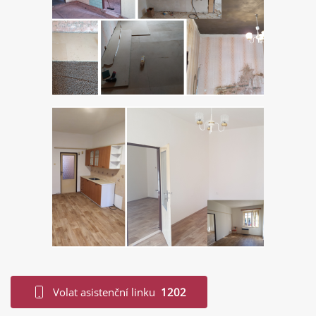
+
+
Volat asistenční linku
1202